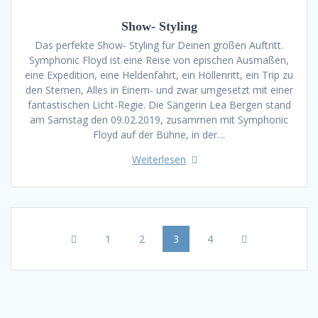
Show- Styling
Das perfekte Show- Styling für Deinen großen Auftritt.
Symphonic Floyd ist eine Reise von epischen Ausmaßen,
eine Expedition, eine Heldenfahrt, ein Höllenritt, ein Trip zu
den Sternen, Alles in Einem- und zwar umgesetzt mit einer
fantastischen Licht-Regie. Die Sängerin Lea Bergen stand
am Samstag den 09.02.2019, zusammen mit Symphonic
Floyd auf der Bühne, in der…
Weiterlesen
Beitragsnavigation
Seite
Seite
Seite
Seite
1
2
3
4