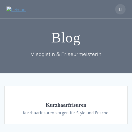
Zum
Inhalt
springen
Blog
Visagistin & Friseurmeisterin
Kurzhaarfrisuren
Kurzhaarfrisuren sorgen für Style und Frische.