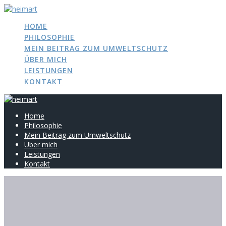
Zum
Inhalt
HOME
springen
PHILOSOPHIE
MEIN BEITRAG ZUM UMWELTSCHUTZ
ÜBER MICH
LEISTUNGEN
KONTAKT
Home
Philosophie
Mein Beitrag zum Umweltschutz
Über mich
Leistungen
Kontakt