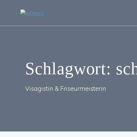
Zum
Inhalt
springen
Schlagwort:
sc
Visagistin & Friseurmeisterin