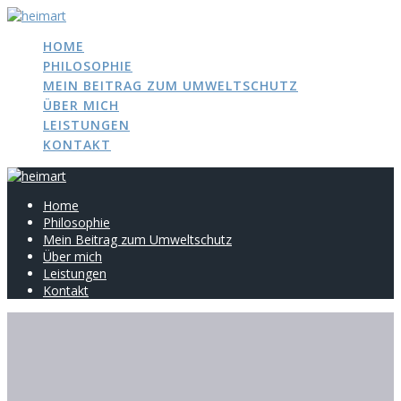
Zum
Inhalt
HOME
springen
PHILOSOPHIE
MEIN BEITRAG ZUM UMWELTSCHUTZ
ÜBER MICH
LEISTUNGEN
KONTAKT
Home
Philosophie
Mein Beitrag zum Umweltschutz
Über mich
Leistungen
Kontakt