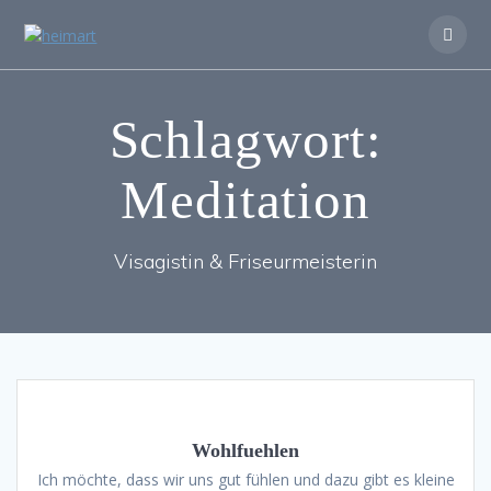
Zum
Inhalt
springen
Schlagwort:
Meditation
Visagistin & Friseurmeisterin
Wohlfuehlen
Ich möchte, dass wir uns gut fühlen und dazu gibt es kleine