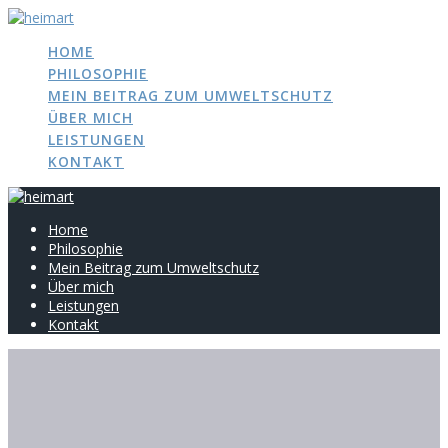
Zum
Inhalt
HOME
springen
PHILOSOPHIE
MEIN BEITRAG ZUM UMWELTSCHUTZ
ÜBER MICH
LEISTUNGEN
KONTAKT
Home
Philosophie
Mein Beitrag zum Umweltschutz
Über mich
Leistungen
Kontakt