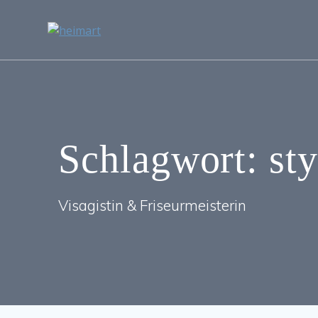
Zum
Inhalt
springen
Schlagwort:
st
Visagistin & Friseurmeisterin