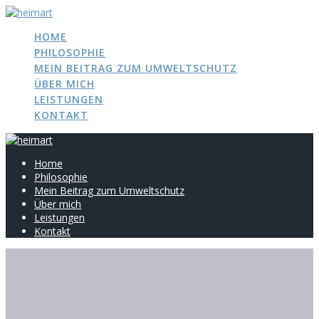
Zum
Inhalt
HOME
springen
PHILOSOPHIE
MEIN BEITRAG ZUM UMWELTSCHUTZ
ÜBER MICH
LEISTUNGEN
KONTAKT
Home
Philosophie
Mein Beitrag zum Umweltschutz
Über mich
Leistungen
Kontakt