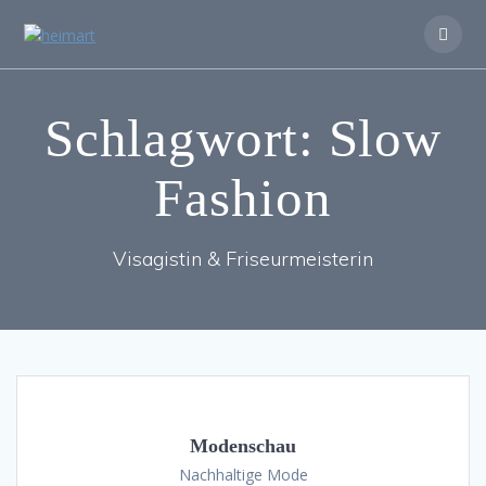
Zum
Inhalt
springen
Schlagwort:
Slow
Fashion
Visagistin & Friseurmeisterin
Modenschau
Nachhaltige Mode