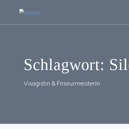
Zum
Inhalt
springen
Schlagwort:
Si
Visagistin & Friseurmeisterin