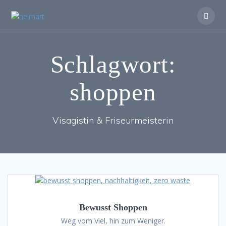
Zum
Inhalt
springen
Schlagwort:
shoppen
Visagistin & Friseurmeisterin
Bewusst Shoppen
Weg vom Viel, hin zum Weniger.