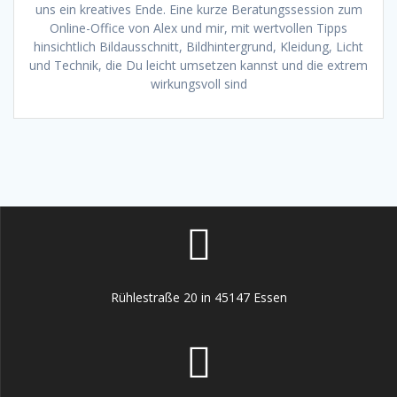
uns ein kreatives Ende. Eine kurze Beratungssession zum
Online-Office von Alex und mir, mit wertvollen Tipps
hinsichtlich Bildausschnitt, Bildhintergrund, Kleidung, Licht
und Technik, die Du leicht umsetzen kannst und die extrem
wirkungsvoll sind
Rühlestraße 20 in 45147 Essen