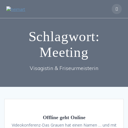
Zum
Inhalt
springen
Schlagwort:
Meeting
Visagistin & Friseurmeisterin
Offline geht Online
Videokonferenz-Das Grauen hat einen Namen … und mit