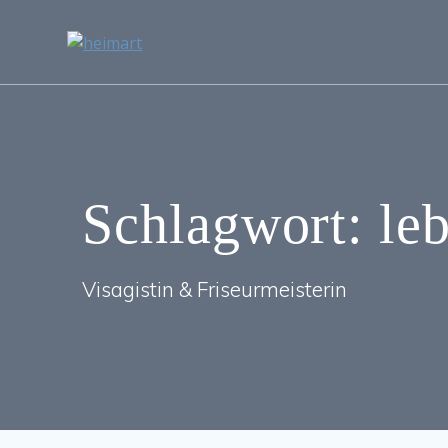
Zum
Inhalt
springen
Schlagwort:
le
Visagistin & Friseurmeisterin