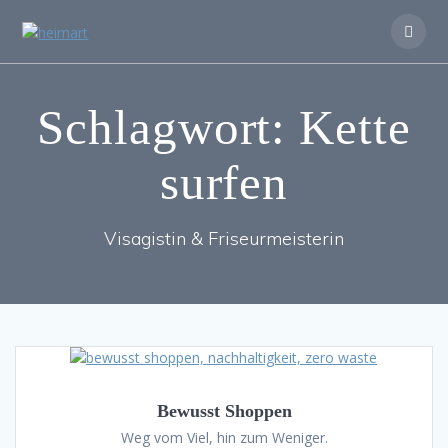
Zum
Inhalt
springen
Schlagwort:
Kette
surfen
Visagistin & Friseurmeisterin
Bewusst Shoppen
Weg vom Viel, hin zum Weniger.