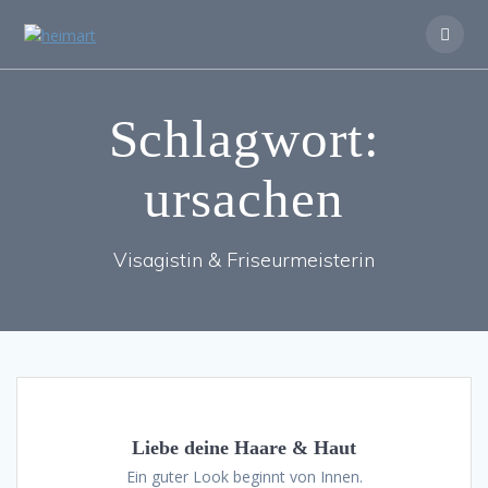
Zum
Inhalt
springen
Schlagwort:
ursachen
Visagistin & Friseurmeisterin
Liebe deine Haare & Haut
Ein guter Look beginnt von Innen.