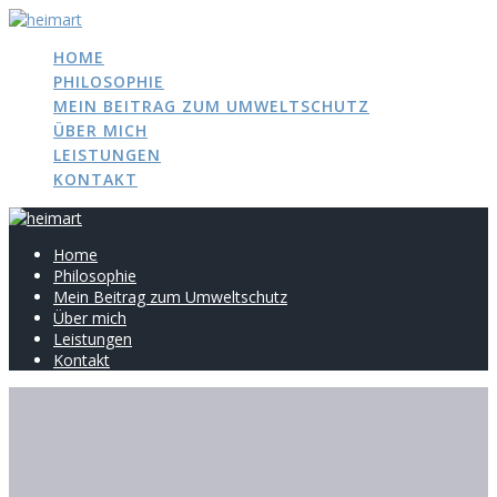
Zum
Inhalt
HOME
springen
PHILOSOPHIE
MEIN BEITRAG ZUM UMWELTSCHUTZ
ÜBER MICH
LEISTUNGEN
KONTAKT
Home
Philosophie
Mein Beitrag zum Umweltschutz
Über mich
Leistungen
Kontakt