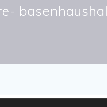
re- basenhaushal