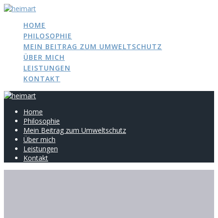
Zum
Inhalt
HOME
springen
PHILOSOPHIE
MEIN BEITRAG ZUM UMWELTSCHUTZ
ÜBER MICH
LEISTUNGEN
KONTAKT
Home
Philosophie
Mein Beitrag zum Umweltschutz
Über mich
Leistungen
Kontakt