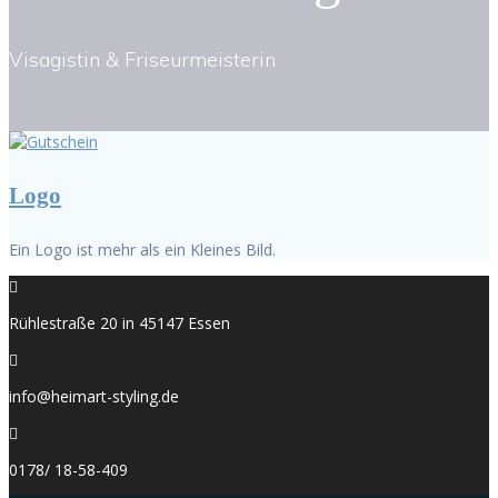
Visagistin & Friseurmeisterin
Logo
Ein Logo ist mehr als ein Kleines Bild.
Rühlestraße 20 in 45147 Essen
info@heimart-styling.de
0178/ 18-58-409