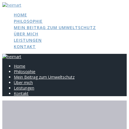
Zum
Inhalt
HOME
springen
PHILOSOPHIE
MEIN BEITRAG ZUM UMWELTSCHUTZ
ÜBER MICH
LEISTUNGEN
KONTAKT
Home
Philosophie
Mein Beitrag zum Umweltschutz
Über mich
Leistungen
Kontakt