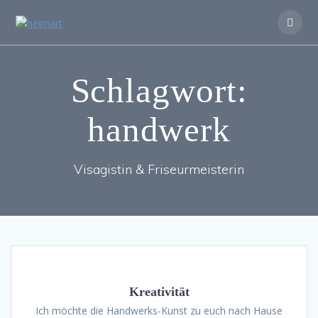
Zum
Inhalt
springen
Schlagwort:
handwerk
Visagistin & Friseurmeisterin
Kreativität
Ich möchte die Handwerks-Kunst zu euch nach Hause