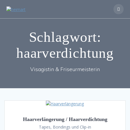
Zum
Inhalt
springen
Schlagwort:
haarverdichtung
Visagistin & Friseurmeisterin
Haarverlängerung / Haarverdichtung
Tapes, Bondings und Clip-in