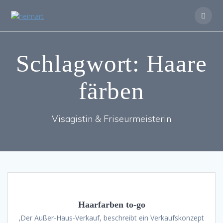
Zum
Inhalt
springen
Schlagwort:
Haare
färben
Visagistin & Friseurmeisterin
Haarfarben to-go
‚Der Außer-Haus-Verkauf, beschreibt ein Verkaufskonzept