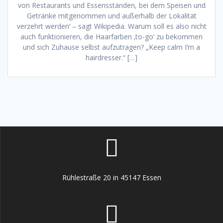
von Restaurants und Essensständen, bei dem Speisen und
Getränke mitgenommen und außerhalb der Lokalität
verzehrt werden‘ – sagt Wikipedia. Warum soll es also nicht
auch funktionieren, die Haarfarben ‚to-go‘ zu bekommen
und sich Zuhause selbst aufzutragen? „Keep calm I’m a
hairdresser.“ […]
Rühlestraße 20 in 45147 Essen