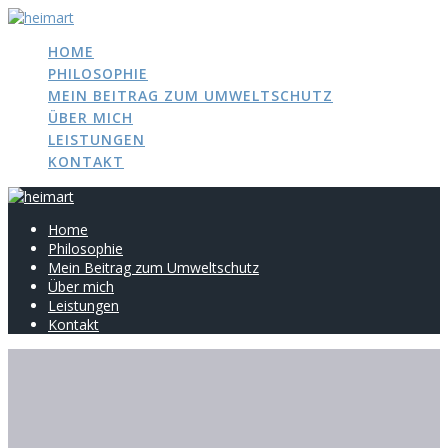
Zum
Inhalt
HOME
springen
PHILOSOPHIE
MEIN BEITRAG ZUM UMWELTSCHUTZ
ÜBER MICH
LEISTUNGEN
KONTAKT
Home
Philosophie
Mein Beitrag zum Umweltschutz
Über mich
Leistungen
Kontakt