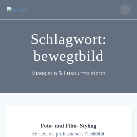
Zum
Inhalt
springen
Schlagwort:
bewegtbild
Visagistin & Friseurmeisterin
Foto- und Film- Styling
Ich liebe die professionelle Flexibilität.