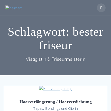
Zum
Inhalt
springen
Schlagwort:
bester
friseur
Visagistin & Friseurmeisterin
Haarverlängerung / Haarverdichtung
Tapes, Bondings und Clip-in