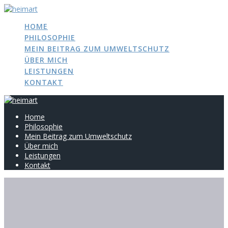
Zum
Inhalt
HOME
springen
PHILOSOPHIE
MEIN BEITRAG ZUM UMWELTSCHUTZ
ÜBER MICH
LEISTUNGEN
KONTAKT
Home
Philosophie
Mein Beitrag zum Umweltschutz
Über mich
Leistungen
Kontakt