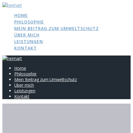
Zum
Inhalt
HOME
springen
PHILOSOPHIE
MEIN BEITRAG ZUM UMWELTSCHUTZ
ÜBER MICH
LEISTUNGEN
KONTAKT
Home
Philosophie
Mein Beitrag zum Umweltschutz
Über mich
Leistungen
Kontakt